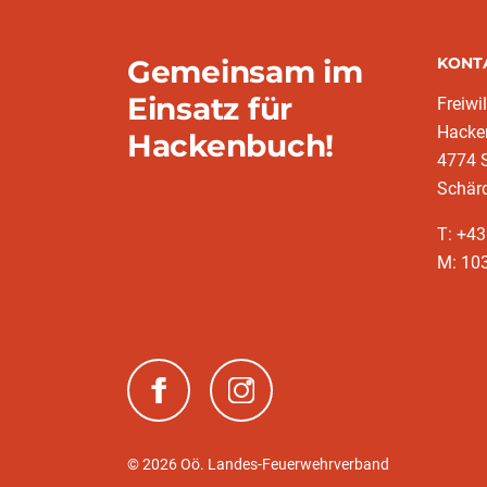
Gemeinsam im
KONT
Einsatz für
Freiwi
Hacke
Hackenbuch!
4774 S
Schär
T: +4
M: 10
(neues Fenster)
(neues Fenster)
© 2026 Oö. Landes-Feuerwehrverband