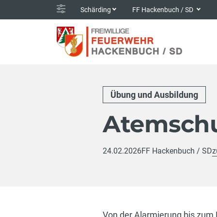
Schärding
FF Hackenbuch / SD
Übung und Ausbildung
Atemsch
24.02.2026
FF Hackenbuch / SD
z
Von der Alarmierung bis zum E