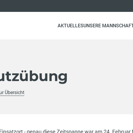
AKTUELLES
UNSERE MANNSCHAF
utzübung
ur Übersicht
insatzort - genau diese Zeitspanne war am 24. Februar f