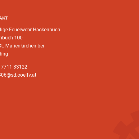
AKT
llige Feuerwehr Hackenbuch
nbuch 100
t. Marienkirchen bei
ding
3 7711 33122
306@sd.ooelfv.at