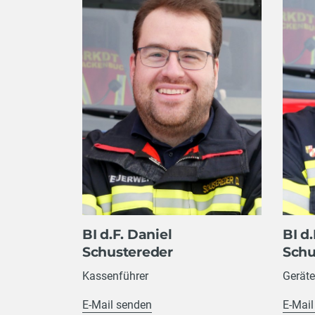
BI d.F. Daniel
BI d.
Schustereder
Schu
Kassenführer
Gerät
E-Mail senden
E-Mail