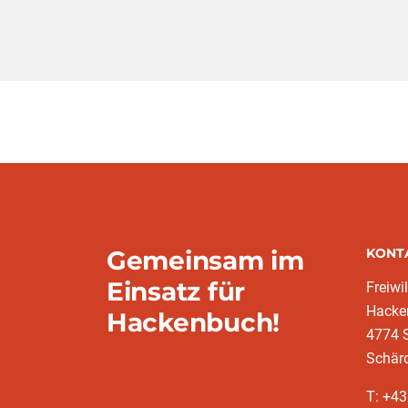
Gemeinsam im
KONT
Einsatz für
Freiwi
Hacke
Hackenbuch!
4774 S
Schär
T: +4