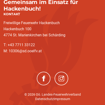
Gemeinsam im Einsatz für
Hackenbuch!
KONTAKT
Freiwillige Feuerwehr Hackenbuch
Hackenbuch 100
4774 St. Marienkirchen bei Schärding
T: +43 7711 33122
M: 10306@sd.ooelfv.at
(neues Fenster)
(neues Fenster)
© 2026 Oö. Landes-Feuerwehrverband
(current)
Datenschutz
Impressum