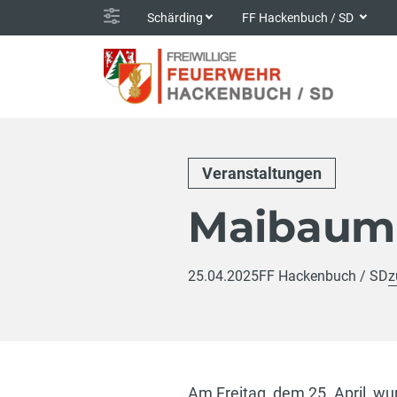
Schärding
FF Hackenbuch / SD
Veranstaltungen
Maibaum 
25.04.2025
FF Hackenbuch / SD
z
Am Freitag, dem 25. April, wu