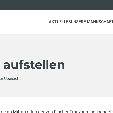
AKTUELLES
UNSERE MANNSCHAF
aufstellen
ur Übersicht
rde ab Mittag eifrig der von Fischer Franz jun. gespend