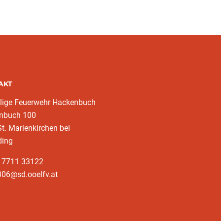
AKT
llige Feuerwehr Hackenbuch
nbuch 100
t. Marienkirchen bei
ding
3 7711 33122
306@sd.ooelfv.at