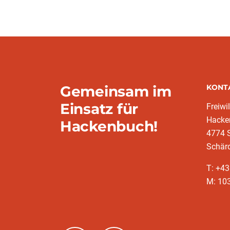
Gemeinsam im
KONT
Einsatz für
Freiwi
Hacke
Hackenbuch!
4774 S
Schär
T: +4
M: 10