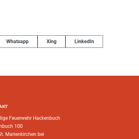
Whatsapp
Xing
LinkedIn
AKT
llige Feuerwehr Hackenbuch
nbuch 100
t. Marienkirchen bei