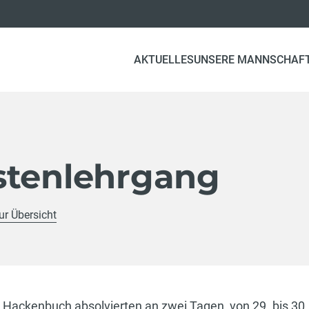
AKTUELLES
UNSERE MANNSCHAF
stenlehrgang
ur Übersicht
r Hackenbuch absolvierten an zwei Tagen von 29. bis 30