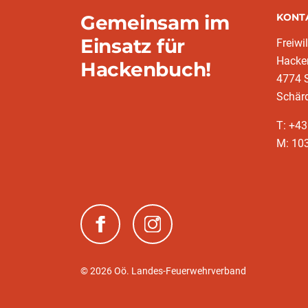
Gemeinsam im
KONT
Einsatz für
Freiwi
Hacke
Hackenbuch!
4774 S
Schär
T: +4
M: 10
(neues Fenster)
(neues Fenster)
© 2026 Oö. Landes-Feuerwehrverband