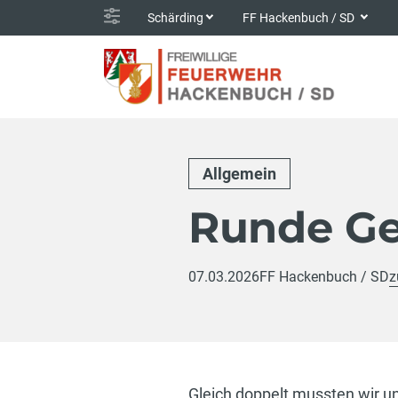
Schärding
FF Hackenbuch / SD
Allgemein
Runde Ge
07.03.2026
FF Hackenbuch / SD
z
Gleich doppelt mussten wir u