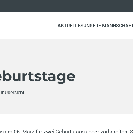
AKTUELLES
UNSERE MANNSCHAF
burtstage
ur Übersicht
ns am 06. März für zwei Geburtstagskinder vorbereiten. 