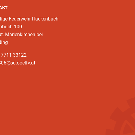
AKT
llige Feuerwehr Hackenbuch
nbuch 100
t. Marienkirchen bei
ding
3 7711 33122
306@sd.ooelfv.at