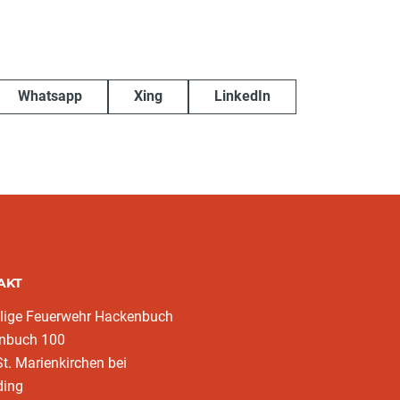
Whatsapp
Xing
LinkedIn
AKT
llige Feuerwehr Hackenbuch
nbuch 100
t. Marienkirchen bei
ding