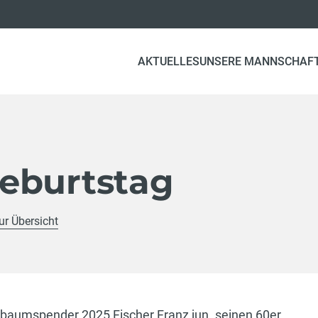
AKTUELLES
UNSERE MANNSCHAF
eburtstag
ur Übersicht
aibaumspender 2025 Fischer Franz jun. seinen 60er.