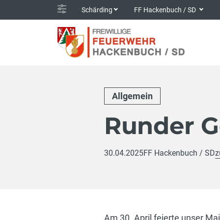
Schärding
FF Hackenbuch / SD
Allgemein
Runder G
30.04.2025
FF Hackenbuch / SD
z
Am 30. April feierte unser M