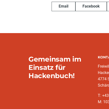
Email
Facebook
Gemeinsam im
KONT
Einsatz für
Freiwi
Hacke
Hackenbuch!
4774 S
Schär
T: +4
M: 10