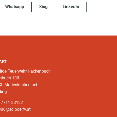
Whatsapp
Xing
LinkedIn
AKT
llige Feuerwehr Hackenbuch
nbuch 100
t. Marienkirchen bei
ding
3 7711 33122
306@sd.ooelfv.at