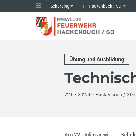
Schärding
FF Hackenbuch / SD
Übung und Ausbildung
Technisc
22.07.2025
FF Hackenbuch / SD
z
Am 22. Juli war wieder Schul