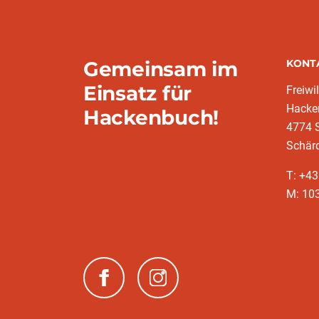
Gemeinsam im
KONT
Einsatz für
Freiwi
Hacke
Hackenbuch!
4774 S
Schär
T: +4
M: 10
(neues Fenster)
(neues Fenster)