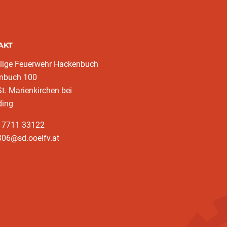
AKT
llige Feuerwehr Hackenbuch
nbuch 100
t. Marienkirchen bei
ding
3 7711 33122
306@sd.ooelfv.at