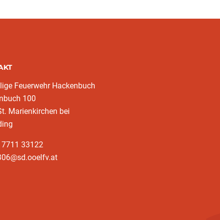
AKT
llige Feuerwehr Hackenbuch
nbuch 100
t. Marienkirchen bei
ding
3 7711 33122
306@sd.ooelfv.at