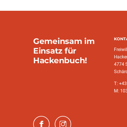
Gemeinsam im
KONT
Einsatz für
Freiwi
Hacke
Hackenbuch!
4774 S
Schär
T: +4
M: 10